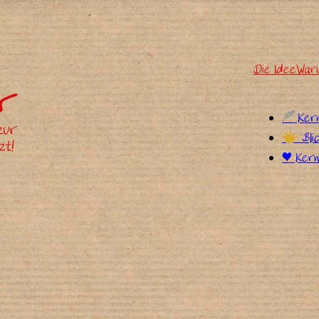
Die Idee
War
%
Ker
$
Bli
÷ Kern