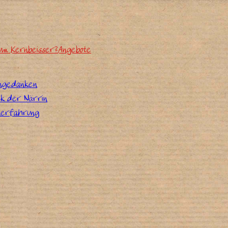
um Kernbeisser?
Angebote
ngedanken
ck der Närrin
erfahrung