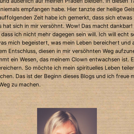
h und äußerlich auf meinen Pfaden bleiben. In diesen
 niemals empfangen habe. Hier tanzte der heilige Ge
uffolgenden Zeit habe ich gemerkt, dass sich etwas 
 hat sich in mir versöhnt. Wow! Das macht dankbar!
 dass ich nicht mehr dagegen sein will. Ich will echt
n, was mich begeistert, was mein Leben bereichert un
dem Entschluss, diesen in mir versöhnten Weg aufzun
mt ein Wesen, das meinem Clown entwachsen ist. Es is
 bereichern. So möchte ich mein spirituelles Leben te
achen. Das ist der Beginn dieses Blogs und ich freue 
en Weg zu machen.