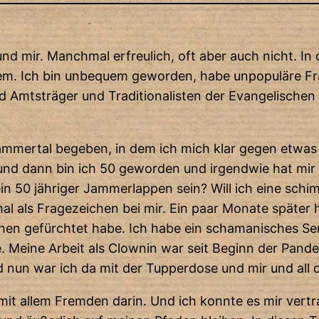
 und mir. Manchmal erfreulich, oft aber auch nicht. I
stem. Ich bin unbequem geworden, habe unpopuläre F
 Amtsträger und Traditionalisten der Evangelischen 
Jammertal begeben, in dem ich mich klar gegen etwas 
nd dann bin ich 50 geworden und irgendwie hat mir 
ein 50 jähriger Jammerlappen sein? Will ich eine schi
al als Fragezeichen bei mir. Ein paar Monate später 
chen gefürchtet habe. Ich habe ein schamanisches Se
. Meine Arbeit als Clownin war seit Beginn der Pand
d nun war ich da mit der Tupperdose und mir und al
mit allem Fremden darin. Und ich konnte es mir vertr