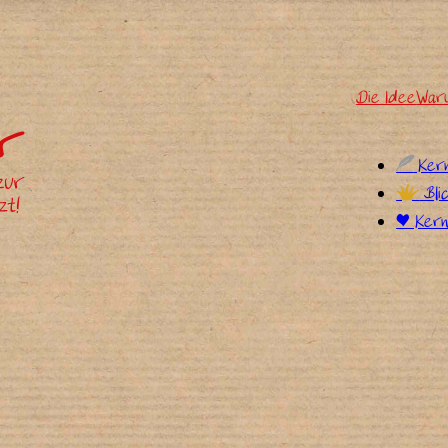
Die Idee
War
%
Ker
$
Bli
÷ Kern