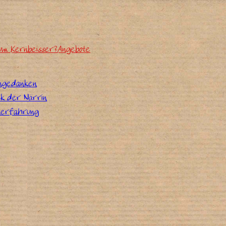
um Kernbeisser?
Angebote
ngedanken
ck der Närrin
erfahrung